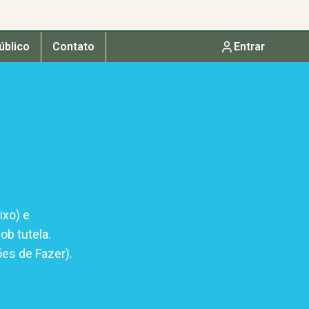
úblico
Contato
Entrar
ixo) e
ob tutela.
es de Fazer).