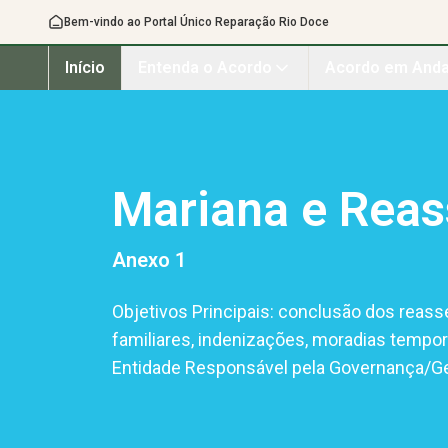
Bem-vindo ao Portal Único Reparação Rio Doce
Início
Entenda o Acordo
Acordo em And
Mariana e Rea
Anexo
1
Objetivos Principais: conclusão dos reass
familiares, indenizações, moradias tempor
Entidade Responsável pela Governança/Ges