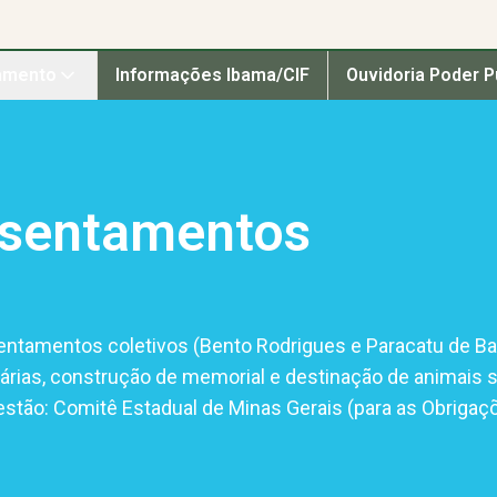
amento
Informações Ibama/CIF
Ouvidoria Poder P
ssentamentos
entamentos coletivos (Bento Rodrigues e Paracatu de Ba
árias, construção de memorial e destinação de animais s
tão: Comitê Estadual de Minas Gerais (para as Obrigaçõ