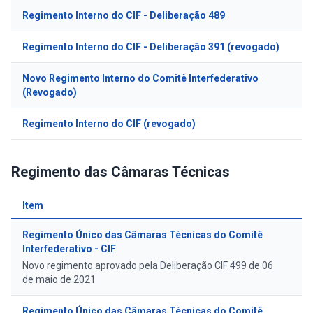
Regimento Interno do CIF - Deliberação 489
PD
Regimento Interno do CIF - Deliberação 391 (revogado)
PD
Novo Regimento Interno do Comitê Interfederativo
PD
(Revogado)
Regimento Interno do CIF (revogado)
PD
Regimento das Câmaras Técnicas
Item
In
Regimento Único das Câmaras Técnicas do Comitê
PD
Interfederativo - CIF
Novo regimento aprovado pela Deliberação CIF 499 de 06
de maio de 2021
Regimento Único das Câmaras Técnicas do Comitê
PD