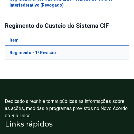
Interfederativo (Revogado)
Regimento do Custeio do Sistema CIF
Item
In
Regimento - 1ª Revisão
PD
Dedicado a reunir e tornar públicas as informações sobre
as ações, medidas e programas previstos no Novo Acordo
do Rio Doce
Links rápidos